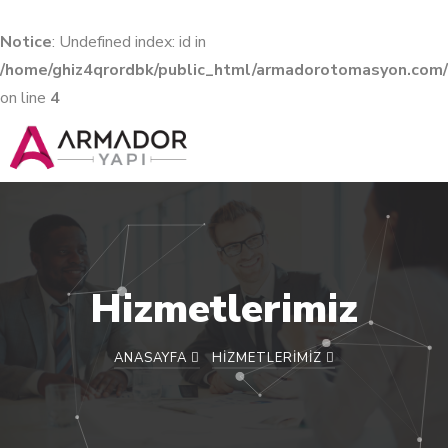
Notice
: Undefined index: id in
/home/ghiz4qrordbk/public_html/armadorotomasyon.com
on line
4
Hizmetlerimiz
ANASAYFA
HIZMETLERIMIZ